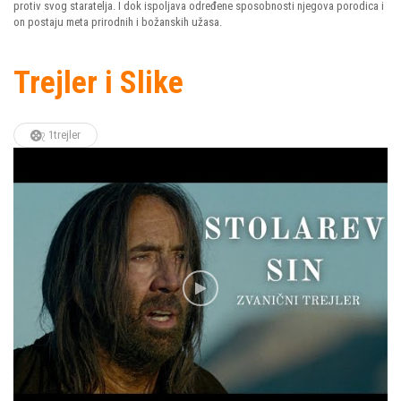
protiv svog staratelja. I dok ispoljava određene sposobnosti njegova porodica i
on postaju meta prirodnih i božanskih užasa.
Trejler i Slike
1trejler