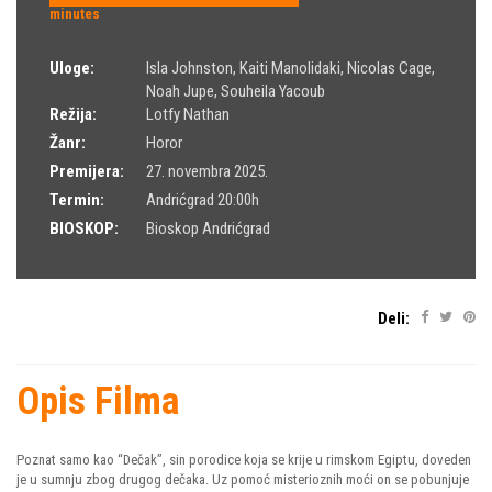
minutes
Uloge:
Isla Johnston
,
Kaiti Manolidaki
,
Nicolas Cage
,
Noah Jupe
,
Souheila Yacoub
Režija:
Lotfy Nathan
Žanr:
Horor
Premijera:
27. novembra 2025.
Termin:
Andrićgrad 20:00h
BIOSKOP:
Bioskop Andrićgrad
Deli:
Opis Filma
Poznat samo kao “Dečak”, sin porodice koja se krije u rimskom Egiptu, doveden
je u sumnju zbog drugog dečaka. Uz pomoć misterioznih moći on se pobunjuje