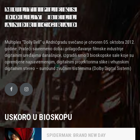
Multiplex “Dolly Bell“ u Andrićgradu svečano je otvoren 05. oktobra 2012.
godine. Prateći savremeno doba i prilagođavanje filmske industrije
digitalnim uređajima današnjice, izgradili smo 3 bioskopske sale koje su
opremljene najsavremenijim, digitalnim projektorima slike i vrhunskim
digitalnim stereo – surround zvučnim sistemima (Dolby Digital Sistem)
USKORO U BIOSKOPU
SPIDERMAN: BRAND NEW DAY