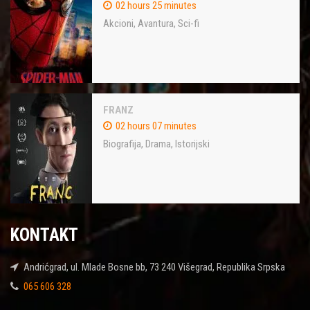
02 hours 25 minutes
Akcioni
,
Avantura
,
Sci-fi
FRANZ
02 hours 07 minutes
Biografija
,
Drama
,
Istorijski
KONTAKT
Andrićgrad, ul. Mlade Bosne bb, 73 240 Višegrad, Republika Srpska
065 606 328