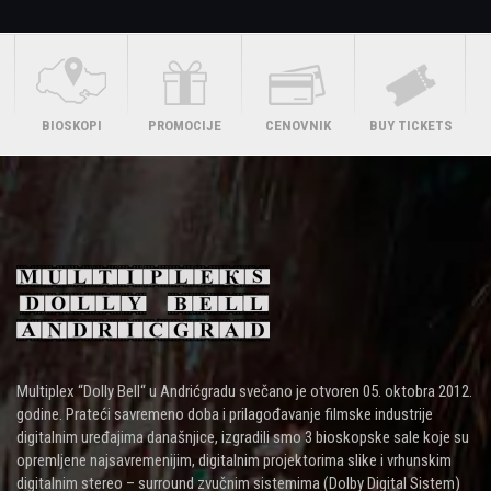
BIOSKOPI
PROMOCIJE
CENOVNIK
BUY TICKETS
Multiplex “Dolly Bell“ u Andrićgradu svečano je otvoren 05. oktobra 2012.
godine. Prateći savremeno doba i prilagođavanje filmske industrije
digitalnim uređajima današnjice, izgradili smo 3 bioskopske sale koje su
opremljene najsavremenijim, digitalnim projektorima slike i vrhunskim
digitalnim stereo – surround zvučnim sistemima (Dolby Digital Sistem)