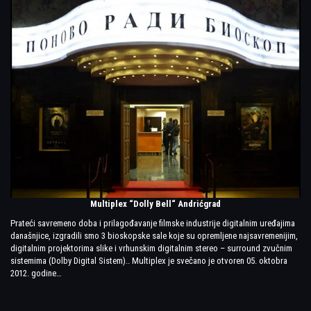
Multiplex “Dolly Bell“ Andrićgrad
Prateći savremeno doba i prilagođavanje filmske industrije digitalnim uređajima
današnjice, izgradili smo 3 bioskopske sale koje su opremljene najsavremenijim,
digitalnim projektorima slike i vrhunskim digitalnim stereo – surround zvučnim
sistemima (Dolby Digital Sistem).. Multiplex je svečano je otvoren 05. oktobra
2012. godine…