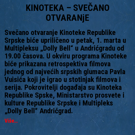
KINOTEKA – SVEČANO
OTVARANjE
Svečano otvaranje Kinoteke Republike
Srpske biće upriličeno u petak, 1. marta u
Multipleksu „Dolly Bell“ u Andrićgradu od
19.00 časova. U okviru programa Kinoteke
biće prikazana retrospektiva filmova
jednog od najvećih srpskih glumaca Pavla
Vuisića koji je igrao u stotinjak filmova i
serija. Pokrovitelji događaja su Kinoteka
Republike Spske, Ministarstvo prosvete i
kulture Republike Srpske i Multipleks
„Dolly Bell“ Andrićgrad.
Više…