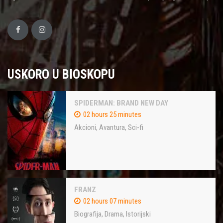
USKORO U BIOSKOPU
SPIDERMAN: BRAND NEW DAY
02 hours 25 minutes
Akcioni
,
Avantura
,
Sci-fi
FRANZ
02 hours 07 minutes
Biografija
,
Drama
,
Istorijski