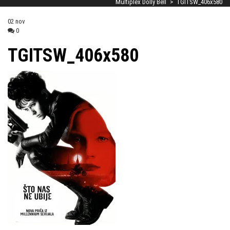
Multiplex Dolly Bell
>
TGITSW_406x580
02
nov
0
TGITSW_406x580