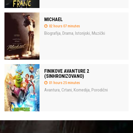
MICHAEL
02 hours 07 minutes
Biografija
Drama
Istorijski
Muzički
,
,
,
FINIKOVE AVANTURE 2
(SINHRONIZOVANO)
01 hours 25 minutes
Avantura
Crtani
Komedija
Porodični
,
,
,