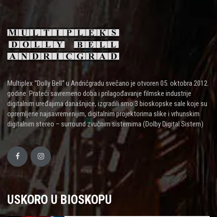
Multiplex “Dolly Bell“ u Andrićgradu svečano je otvoren 05. oktobra 2012.
godine. Prateći savremeno doba i prilagođavanje filmske industrije
digitalnim uređajima današnjice, izgradili smo 3 bioskopske sale koje su
opremljene najsavremenijim, digitalnim projektorima slike i vrhunskim
digitalnim stereo – surround zvučnim sistemima (Dolby Digital Sistem)
USKORO U BIOSKOPU