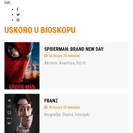
Deli:
USKORO U BIOSKOPU
SPIDERMAN: BRAND NEW DAY
02 hours 25 minutes
Akcioni
Avantura
Sci-fi
,
,
FRANZ
02 hours 07 minutes
Biografija
Drama
Istorijski
,
,