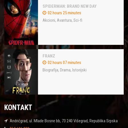
SPIDERMAN: BRAND NEW DAY
02 hours 25 minutes
Akcioni
,
Avantura
,
Sci-fi
FRANZ
02 hours 07 minutes
Biografija
,
Drama
,
Istorijski
KONTAKT
Andrićgrad, ul. Mlade Bosne bb, 73 240 Višegrad, Republika Srpska