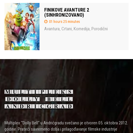
FINIKOVE AVANTURE 2
(SINHRONIZOVANO)
01 hours 25 minutes
Avantura
Crtani
Komedija
Porodični
,
,
,
Multiplex “Dolly Bell“ u Andrićgradu svečano je otvoren 05. oktobra 2012.
godine. Prateći savremeno doba i prilagođavanje filmske industrije