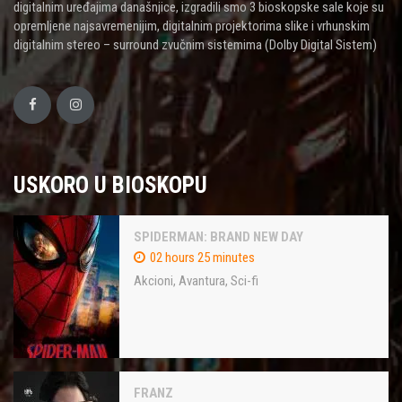
digitalnim uređajima današnjice, izgradili smo 3 bioskopske sale koje su
opremljene najsavremenijim, digitalnim projektorima slike i vrhunskim
digitalnim stereo – surround zvučnim sistemima (Dolby Digital Sistem)
USKORO U BIOSKOPU
SPIDERMAN: BRAND NEW DAY
02 hours 25 minutes
Akcioni
,
Avantura
,
Sci-fi
FRANZ