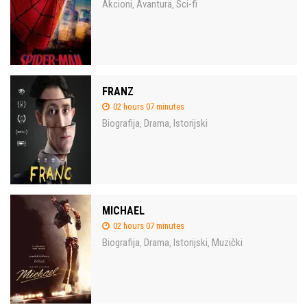
Akcioni
Avantura
Sci-fi
,
,
FRANZ
02 hours 07 minutes
Biografija
Drama
Istorijski
,
,
MICHAEL
02 hours 07 minutes
Biografija
Drama
Istorijski
Muzički
,
,
,