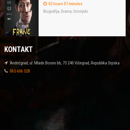
02 hours 07 minutes
Biografija
,
Drama
,
Istorijski
KONTAKT
Andrićgrad, ul. Mlade Bosne bb, 73 240 Višegrad, Republika Srpska
065 606 328