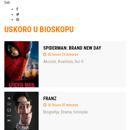
Deli:
USKORO U BIOSKOPU
SPIDERMAN: BRAND NEW DAY
02 hours 25 minutes
Akcioni
Avantura
Sci-fi
,
,
FRANZ
02 hours 07 minutes
Biografija
Drama
Istorijski
,
,