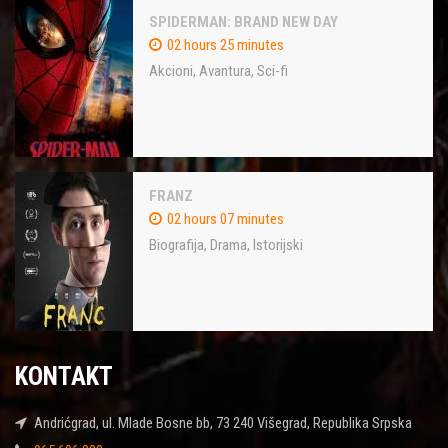
SPIDERMAN: BRAND NEW DAY
02 hours 25 minutes
Akcioni
,
Avantura
,
Sci-fi
FRANZ
02 hours 07 minutes
Biografija
,
Drama
,
Istorijski
KONTAKT
Andrićgrad, ul. Mlade Bosne bb, 73 240 Višegrad, Republika Srpska