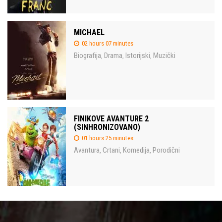
MICHAEL
02 hours 07 minutes
Biografija
Drama
Istorijski
Muzički
,
,
,
FINIKOVE AVANTURE 2
(SINHRONIZOVANO)
01 hours 25 minutes
Avantura
Crtani
Komedija
Porodični
,
,
,