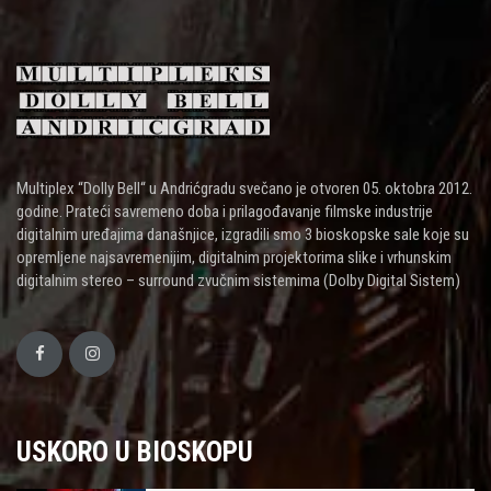
Multiplex “Dolly Bell“ u Andrićgradu svečano je otvoren 05. oktobra 2012.
godine. Prateći savremeno doba i prilagođavanje filmske industrije
digitalnim uređajima današnjice, izgradili smo 3 bioskopske sale koje su
opremljene najsavremenijim, digitalnim projektorima slike i vrhunskim
digitalnim stereo – surround zvučnim sistemima (Dolby Digital Sistem)
USKORO U BIOSKOPU