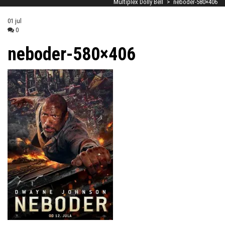
Multiplex Dolly Bell
>
neboder-580×406
01
jul
0
neboder-580×406