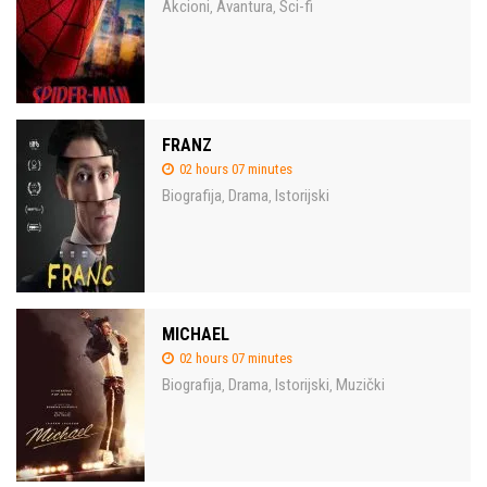
Akcioni
Avantura
Sci-fi
,
,
FRANZ
02 hours 07 minutes
Biografija
Drama
Istorijski
,
,
MICHAEL
02 hours 07 minutes
Biografija
Drama
Istorijski
Muzički
,
,
,