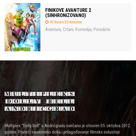
FINIKOVE AVANTURE 2
(SINHRONIZOVANO)
01 hours 25 minutes
Avantura
Crtani
Komedija
Porodični
,
,
,
Multiplex “Dolly Bell“ u Andrićgradu svečano je otvoren 05. oktobra 2012.
godine. Prateći savremeno doba i prilagođavanje filmske industrije