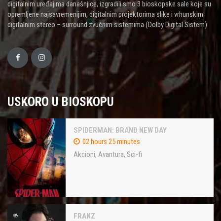
digitalnim uređajima današnjice, izgradili smo 3 bioskopske sale koje su
opremljene najsavremenijim, digitalnim projektorima slike i vrhunskim
digitalnim stereo – surround zvučnim sistemima (Dolby Digital Sistem)
USKORO U BIOSKOPU
SPIDERMAN: BRAND NEW DAY
02 hours 25 minutes
Akcioni
,
Avantura
,
Sci-fi
FRANZ