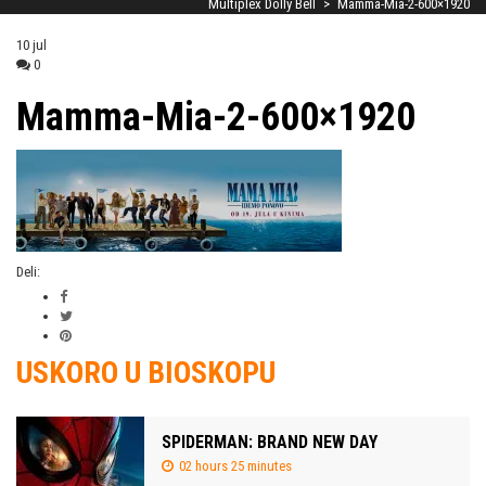
Multiplex Dolly Bell
>
Mamma-Mia-2-600×1920
10
jul
0
Mamma-Mia-2-600×1920
Deli:
USKORO U BIOSKOPU
SPIDERMAN: BRAND NEW DAY
02 hours 25 minutes