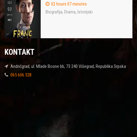
02 hours 07 minutes
Biografija
,
Drama
,
Istorijski
KONTAKT
Andrićgrad, ul. Mlade Bosne bb, 73 240 Višegrad, Republika Srpska
065 606 328