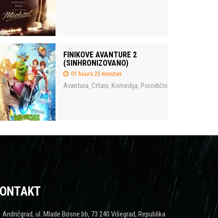
FINIKOVE AVANTURE 2
(SINHRONIZOVANO)
01 hours 25 minutes
Avantura
Crtani
Komedija
Porodični
,
,
,
ONTAKT
Andrićgrad, ul. Mlade Bosne bb, 73 240 Višegrad, Republika