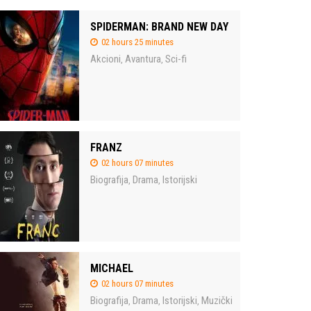
SPIDERMAN: BRAND NEW DAY
02 hours 25 minutes
Akcioni
Avantura
Sci-fi
,
,
FRANZ
02 hours 07 minutes
Biografija
Drama
Istorijski
,
,
MICHAEL
02 hours 07 minutes
Biografija
Drama
Istorijski
Muzički
,
,
,