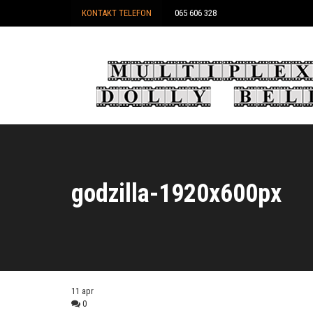
KONTAKT TELEFON
065 606 328
godzilla-1920x600px
11
apr
0