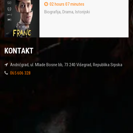
02 hours 07 minutes
Biografija
,
Drama
,
Istorijski
KONTAKT
Andrićgrad, ul. Mlade Bosne bb, 73 240 Višegrad, Republika Srpska
065 606 328