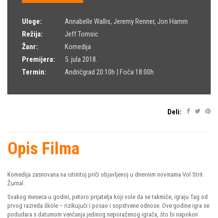
Uloge:
Annabelle Wallis
,
Jeremy Renner
,
Jon Hamm
Režija:
Jeff Tomsic
Žanr:
Komedija
Premijera:
5. jula 2018.
Termin:
Andrićgrad 20:10h | Foča 18:00h
Deli:
Opis Filma
Komedija zasnovana na istinitoj priči objavljenoj u dnevnim novinama Vol Strit
Žurnal.
Svakog meseca u godini, petoro prijatelja koji vole da se takmiče, igraju Tag od
prvog razreda škole – rizikujući i posao i sopstvene odnose. Ove godine igra se
podudara s datumom venčanja jedinog neporaženog igrača, što bi napokon