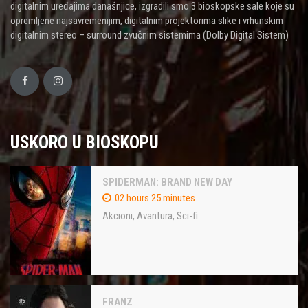
digitalnim uređajima današnjice, izgradili smo 3 bioskopske sale koje su
opremljene najsavremenijim, digitalnim projektorima slike i vrhunskim
digitalnim stereo – surround zvučnim sistemima (Dolby Digital Sistem)
USKORO U BIOSKOPU
SPIDERMAN: BRAND NEW DAY
02 hours 25 minutes
Akcioni
,
Avantura
,
Sci-fi
FRANZ