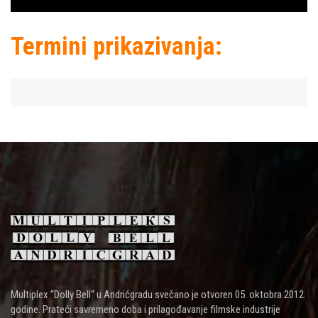
Termini prikazivanja:
Multiplex “Dolly Bell“ u Andrićgradu svečano je otvoren 05. oktobra 2012.
godine. Prateći savremeno doba i prilagođavanje filmske industrije