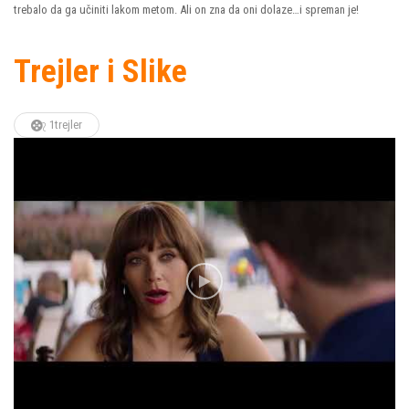
trebalo da ga učiniti lakom metom. Ali on zna da oni dolaze…i spreman je!
Trejler i Slike
1trejler