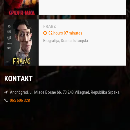
FRANZ
02 hours 07 minutes
Biografija
,
Drama
,
Istorijski
KONTAKT
Andrićgrad, ul. Mlade Bosne bb, 73 240 Višegrad, Republika Srpska
065 606 328