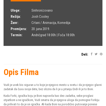
Uloge:
Sinhronizovano
Režija:
Josh Cooley
Žanr:
Crtani / Animacija
,
Komedija
Premijera:
20. juna 2019.
Termin:
Andrićgrad 18:00h | Foča 18:00h
Deli:
Opis Filma
Vudi je uvek bio siguran u to koje je njegovo mesto u svetu i da je njegov glavni
zadatak da čuva svoje dete, bez obzira da li je u pitanju Endi ili je to Boni.
Kada Forki, igračka koju je Boni napravila kao deo zadatka, sebe proglasi
otpatkom a ne igračkom, Vudi smatra da je njegova uloga da pomogne Forkiju
da prihvati to da je on igračka. Ali kada Boni na porodično putovanje ponese