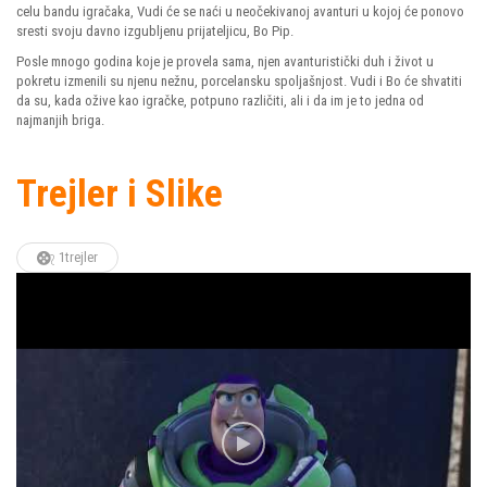
celu bandu igračaka, Vudi će se naći u neočekivanoj avanturi u kojoj će ponovo
sresti svoju davno izgubljenu prijateljicu, Bo Pip.
Posle mnogo godina koje je provela sama, njen avanturistički duh i život u
pokretu izmenili su njenu nežnu, porcelansku spoljašnjost. Vudi i Bo će shvatiti
da su, kada ožive kao igračke, potpuno različiti, ali i da im je to jedna od
najmanjih briga.
Trejler i Slike
1trejler