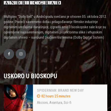
Multiplex “Dolly Bell“ u Andrićgradu svečano je otvoren 05. oktobra 2012.
godine. Prateći savremeno doba i prilagođavanje filmske industrije
digitalnim uređajima današnjice, izgradili smo 3 bioskopske sale koje su
opremljene najsavremenijim, digitalnim projektorima slike i vrhunskim
digitalnim stereo – surround zvučnim sistemima (Dolby Digital Sistem)
USKORO U BIOSKOPU
SPIDERMAN: BRAND NEW DAY
02 hours 25 minutes
Akcioni
,
Avantura
,
Sci-fi