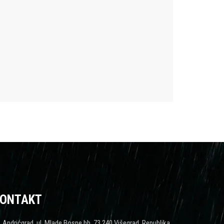
ONTAKT
Andrićgrad, ul. Mlade Bosne bb, 73 240 Višegrad, Republika