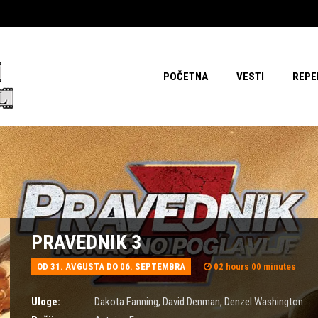
POČETNA
VESTI
REPE
PRAVEDNIK 3
OD 31. AVGUSTA DO 06. SEPTEMBRA
02 hours 00 minutes
Uloge:
Dakota Fanning
,
David Denman
,
Denzel Washington