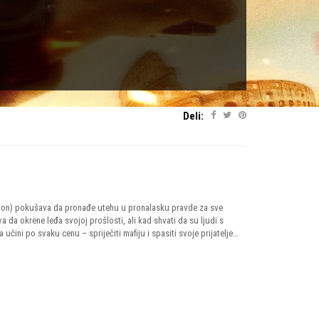
Deli:
ngton) pokušava da pronađe utehu u pronalasku pravde za sve
a da okrene leđa svojoj prošlosti, ali kad shvati da su ljudi s
čini po svaku cenu – spriječiti mafiju i spasiti svoje prijatelje…