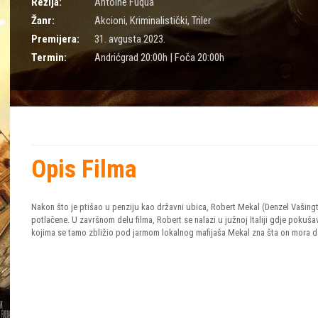
Režija:
Antoine Fuqua
Žanr:
Akcioni
,
Kriminalistički
,
Triler
Premijera:
31. avgusta 2023.
Termin:
Andrićgrad 20:00h | Foča 20:00h
Opis Filma
Nakon što je ptišao u penziju kao državni ubica, Robert Mekal (Denzel Vaši
potlačene. U završnom delu filma, Robert se nalazi u južnoj Italiji gdje pokušav
kojima se tamo zbližio pod jarmom lokalnog mafijaša Mekal zna šta on mora da u