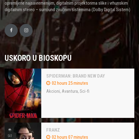
opremljene najsavremenijim, digitalnim projektorima slike i vrhunskim
digitalnim stereo – surround zvučnim sistemima (Dolby Digital Sistem)
USKORO U BIOSKOPU
SPIDERMAN: BRAND NEW DAY
02 hours 25 minutes
Akcioni
,
Avantura
,
Sci-fi
FRANZ
02 hours 07 minutes