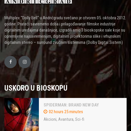
Multiplex “Dolly Bell“ u Andrićgradu svečano je otvoren 05. oktobra 2012.
godine. Prateći savremeno doba i prilagođavanje filmske industrije
digitalnim uređajima današnjice, izgradili smo 3 bioskopske sale koje su
opremljene najsavremenijim, digitalnim projektorima slike i vrhunskim
digitalnim stereo – surround zvučnim sistemima (Dolby Digital Sistem)
USKORO U BIOSKOPU
SPIDERMAN: BRAND NEW DAY
02 hours 25 minutes
Akcioni
,
Avantura
,
Sci-fi