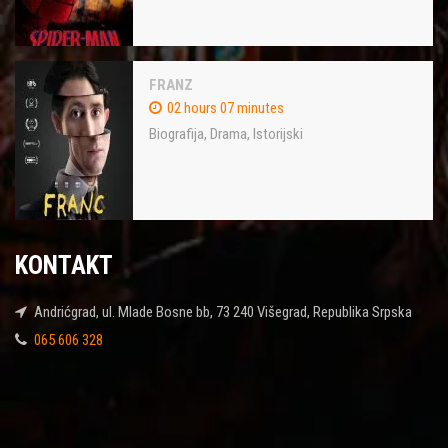
FRANZ
02 hours 07 minutes
Biografija
,
Drama
,
Istorijski
KONTAKT
Andrićgrad, ul. Mlade Bosne bb, 73 240 Višegrad, Republika Srpska
065 606 328