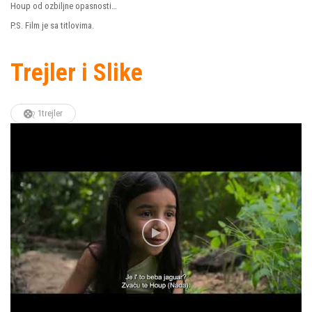
Houp od ozbiljne opasnosti…
P.S. Film je sa titlovima.
Trejler i Slike
1trejler