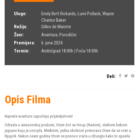
Uloge:
Emily Bett Rickards
,
Lumi Pollack
,
Wayne
Charles Baker
Režija:
Gilles de Maistre
Žanr:
Avantura
,
Porodični
Premijera:
6. juna 2024.
Termin:
Andrićgrad 18:00h | Foča 18:00h
Deli:
Opis Filma
Najveće avanture započinju prijateljstvom!
Odrasla u amazonskoj prašumi, Otam živi sa Houp (Nadom), slatkom bebom
jaguara koju je usvojila. Međutim, jedna okolnost primorava Otam da se vrati u
Njujork. Nakon osam godina Otom se ponovo vraća u džunglu kako bi spasila