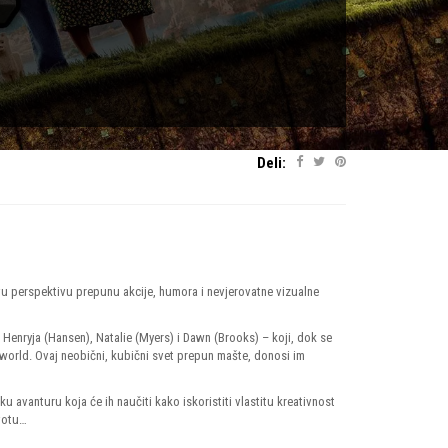
Deli:
ovu perspektivu prepunu akcije, humora i nevjerovatne vizualne
Henryja (Hansen), Natalie (Myers) i Dawn (Brooks) – koji, dok se
world. Ovaj neobični, kubični svet prepun mašte, donosi im
u avanturu koja će ih naučiti kako iskoristiti vlastitu kreativnost
ivotu…