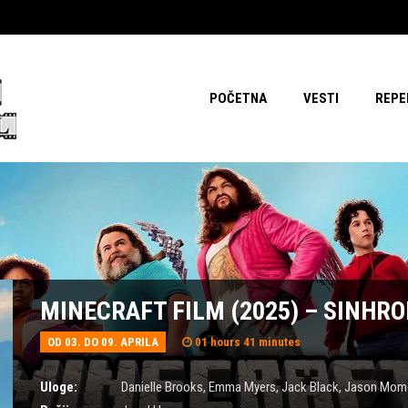
POČETNA
VESTI
REPE
MINECRAFT FILM (2025) – SINHR
OD 03. DO 09. APRILA
01 hours 41 minutes
Uloge:
Danielle Brooks
,
Emma Myers
,
Jack Black
,
Jason Mom