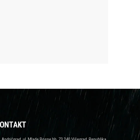
ONTAKT
Andrićgrad, ul. Mlade Bosne bb, 73 240 Višegrad, Republika