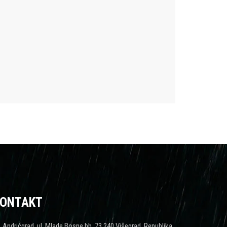
ONTAKT
Andrićgrad, ul. Mlade Bosne bb, 73 240 Višegrad, Republika