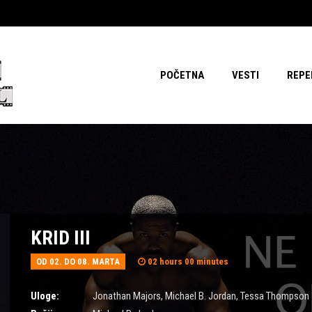
POČETNA
VESTI
REPE
KRID III
OD 02. DO 08. MARTA
02 hours 00 minutes
Uloge:
Jonathan Majors
,
Michael B. Jordan
,
Tessa Thompson