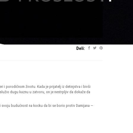
Deli:
i porodičnom životu. Kada je prijatelj iz detinjstva i bivši
lužio dugu kaznu u zatvoru, on je nestrpljiv da dokaže da
vi svoju budućnost na kocku da bi se borio protiv Damijana —