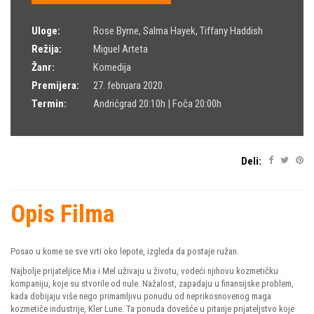
Uloge:
Rose Byrne
,
Salma Hayek
,
Tiffany Haddish
Režija:
Miguel Arteta
Žanr:
Komedija
Premijera:
27. februara 2020.
Termin:
Andrićgrad 20:10h | Foča 20:00h
Deli:
Opis Filma
Posao u kome se sve vrti oko lepote, izgleda da postaje ružan.
Najbolje prijateljice Mia i Mel uživaju u životu, vodeći njihovu kozmetičku
kompaniju, koje su stvorile od nule. Nažalost, zapadaju u finansijske problem,
kada dobijaju više nego primamljivu ponudu od neprikosnovenog maga
kozmetiče industrije, Kler Lune. Ta ponuda dovešće u pitanje prijateljstvo koje