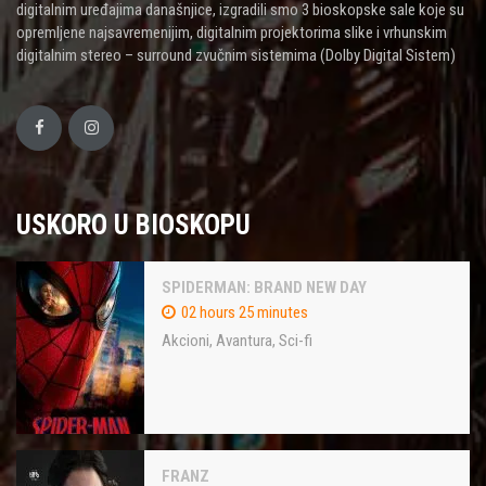
digitalnim uređajima današnjice, izgradili smo 3 bioskopske sale koje su
opremljene najsavremenijim, digitalnim projektorima slike i vrhunskim
digitalnim stereo – surround zvučnim sistemima (Dolby Digital Sistem)
USKORO U BIOSKOPU
SPIDERMAN: BRAND NEW DAY
02 hours 25 minutes
Akcioni
,
Avantura
,
Sci-fi
FRANZ