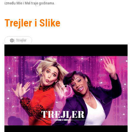
između Mie i Mel traje godinama.
Trejler i Slike
1trejler