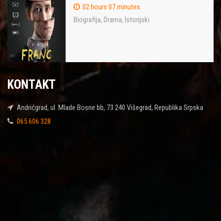
02 hours 07 minutes
Biografija
,
Drama
,
Istorijski
KONTAKT
Andrićgrad, ul. Mlade Bosne bb, 73 240 Višegrad, Republika Srpska
065 606 328