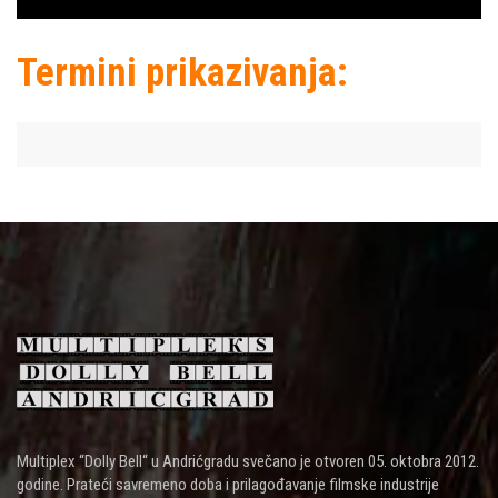
Termini prikazivanja:
Multiplex “Dolly Bell“ u Andrićgradu svečano je otvoren 05. oktobra 2012.
godine. Prateći savremeno doba i prilagođavanje filmske industrije