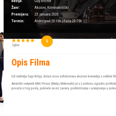
Režija:
Guy Ritchie
Žanr:
Akcioni
,
Kriminalistički
Premijera:
23. januara 2020.
Termin:
Andrićgrad 20:10h | Foča 20:15h
5
2glas
Opis Filma
Od reditelja Gaja Ričija, dolazi nova sofisticirana akciona komedija s velikim
Američki iseljenik Miki Pirson (Metju Mekonahi) je u Londonu izgradio profita
povuče iz tog posla, pokreće se niz zavera, podmićivanja i ucenjivanja u pok