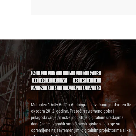
Multiplex “Dolly Bell“ u Andrićgradu svečano je otvoren 05.
oktobra 2012. godine. Prateći savremeno doba i
prilagođavanje filmske industrije digitalnim uređajima
današnjice, izgradili smo 3 bioskopske sale koje su
opremljene najsavremenijim, digitalnim projektorima slike i