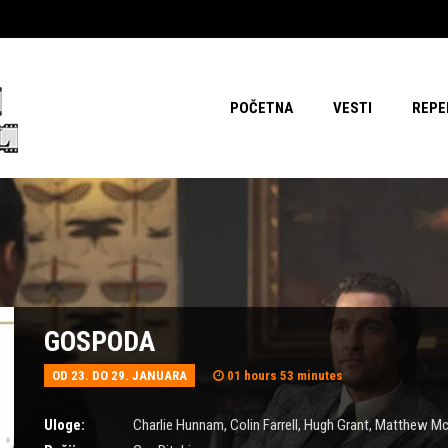
POČETNA
VESTI
REPE
GOSPODA
OD 23. DO 29. JANUARA
01 hours 53 minutes
Uloge:
Charlie Hunnam
,
Colin Farrell
,
Hugh Grant
,
Matthew Mc