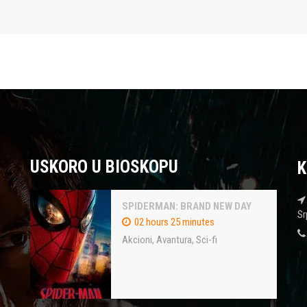
USKORO U BIOSKOPU
K
SPIDERMAN: BRAND NEW DAY
Sr
02 hours 25 minutes
Akcioni
,
Avantura
,
Sci-fi