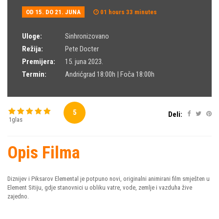
OD 15. DO 21. JUNA
01 hours 33 minutes
Uloge:
Sinhronizovano
Režija:
Pete Docter
Premijera:
15. juna 2023.
Termin:
Andrićgrad 18:00h | Foča 18:00h
5
Deli:
1glas
Opis Filma
Diznijev i Piksarov Elemental je potpuno novi, originalni animirani film smješten u
Element Sitiju, gdje stanovnici u obliku vatre, vode, zemlje i vazduha žive
zajedno.