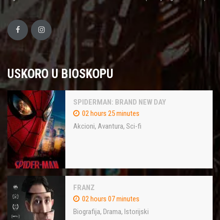
USKORO U BIOSKOPU
SPIDERMAN: BRAND NEW DAY
02 hours 25 minutes
Akcioni
,
Avantura
,
Sci-fi
FRANZ
02 hours 07 minutes
Biografija
,
Drama
,
Istorijski