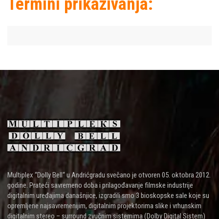
Termini prikazivanja:
Multiplex “Dolly Bell“ u Andrićgradu svečano je otvoren 05. oktobra 2012.
godine. Prateći savremeno doba i prilagođavanje filmske industrije
digitalnim uređajima današnjice, izgradili smo 3 bioskopske sale koje su
opremljene najsavremenijim, digitalnim projektorima slike i vrhunskim
digitalnim stereo – surround zvučnim sistemima (Dolby Digital Sistem)