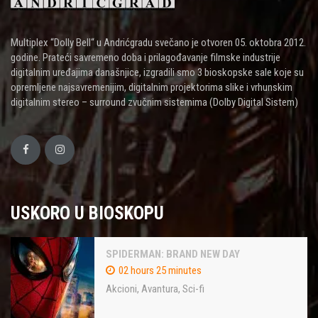
Multiplex “Dolly Bell“ u Andrićgradu svečano je otvoren 05. oktobra 2012.
godine. Prateći savremeno doba i prilagođavanje filmske industrije
digitalnim uređajima današnjice, izgradili smo 3 bioskopske sale koje su
opremljene najsavremenijim, digitalnim projektorima slike i vrhunskim
digitalnim stereo – surround zvučnim sistemima (Dolby Digital Sistem)
USKORO U BIOSKOPU
SPIDERMAN: BRAND NEW DAY
02 hours 25 minutes
Akcioni
,
Avantura
,
Sci-fi