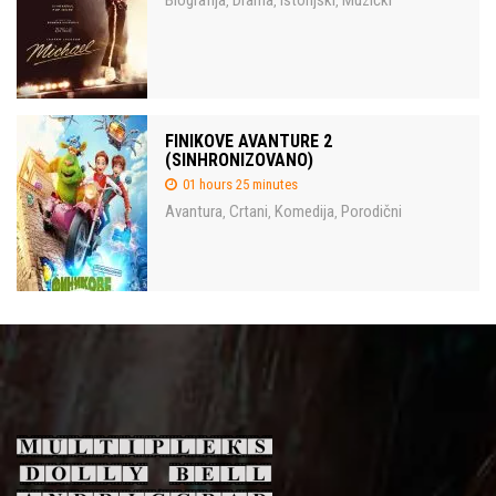
Biografija
Drama
Istorijski
Muzički
,
,
,
FINIKOVE AVANTURE 2
(SINHRONIZOVANO)
01 hours 25 minutes
Avantura
Crtani
Komedija
Porodični
,
,
,