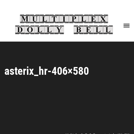
asterix_hr-406×580