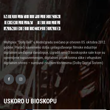
Multiplex “Dolly Bell“ u Andrićgradu svečano je otvoren 05. oktobra 2012.
godine. Prateći savremeno doba i prilagođavanje filmske industrije
digitalnim uređajima današnjice, izgradili smo 3 bioskopske sale koje su
opremljene najsavremenijim, digitalnim projektorima slike i vrhunskim
digitalnim stereo – surround zvučnim sistemima (Dolby Digital Sistem)
USKORO U BIOSKOPU