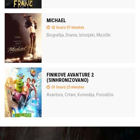
MICHAEL
02 hours 07 minutes
Biografija
Drama
Istorijski
Muzički
,
,
,
FINIKOVE AVANTURE 2
(SINHRONIZOVANO)
01 hours 25 minutes
Avantura
Crtani
Komedija
Porodični
,
,
,