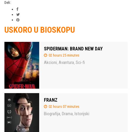
Deli:
USKORO U BIOSKOPU
SPIDERMAN: BRAND NEW DAY
02 hours 25 minutes
Akcioni
Avantura
Sci-fi
,
,
FRANZ
02 hours 07 minutes
Biografija
Drama
Istorijski
,
,