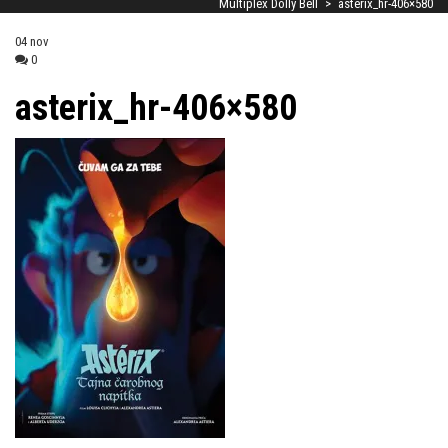
Multiplex Dolly Bell
>
asterix_hr-406×580
04
nov
0
asterix_hr-406×580