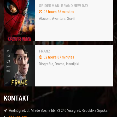
SPIDERMAN: BRAND NEW DAY
02 hours 25 minutes
Akcioni
,
Avantura
,
Sci-fi
FRANZ
02 hours 07 minutes
Biografija
,
Drama
,
Istorijski
KONTAKT
Andrićgrad, ul. Mlade Bosne bb, 73 240 Višegrad, Republika Srpska