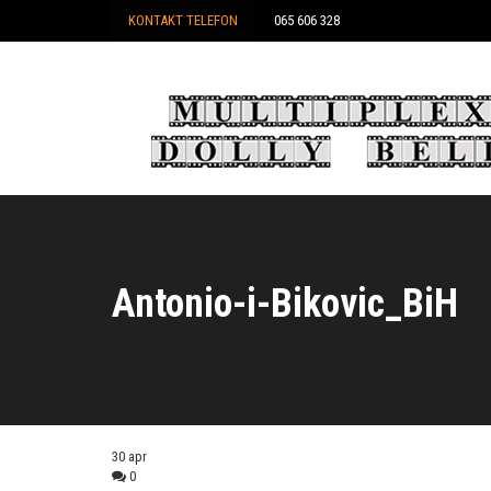
KONTAKT TELEFON
065 606 328
Antonio-i-Bikovic_BiH
30
apr
0