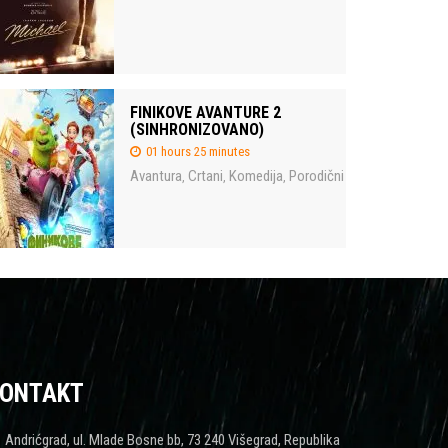
FINIKOVE AVANTURE 2
(SINHRONIZOVANO)
01 hours 25 minutes
Avantura
Crtani
Komedija
Porodični
,
,
,
ONTAKT
Andrićgrad, ul. Mlade Bosne bb, 73 240 Višegrad, Republika