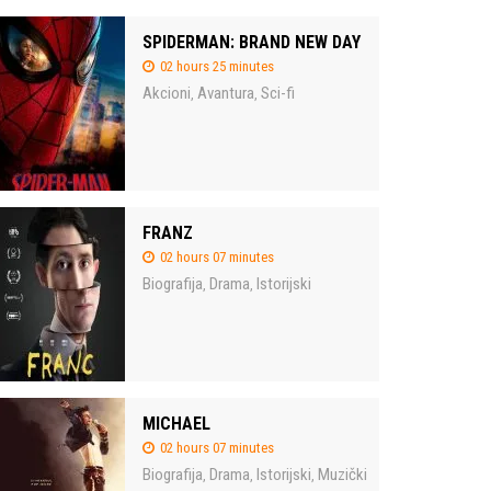
SPIDERMAN: BRAND NEW DAY
02 hours 25 minutes
Akcioni
Avantura
Sci-fi
,
,
FRANZ
02 hours 07 minutes
Biografija
Drama
Istorijski
,
,
MICHAEL
02 hours 07 minutes
Biografija
Drama
Istorijski
Muzički
,
,
,