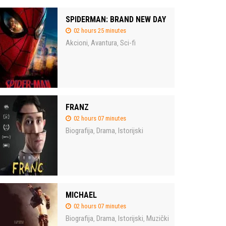
SPIDERMAN: BRAND NEW DAY
02 hours 25 minutes
Akcioni
Avantura
Sci-fi
,
,
FRANZ
02 hours 07 minutes
Biografija
Drama
Istorijski
,
,
MICHAEL
02 hours 07 minutes
Biografija
Drama
Istorijski
Muzički
,
,
,