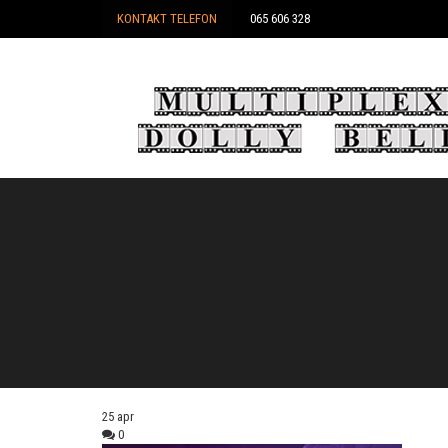
KONTAKT TELEFON
065 606 328
25
apr
0