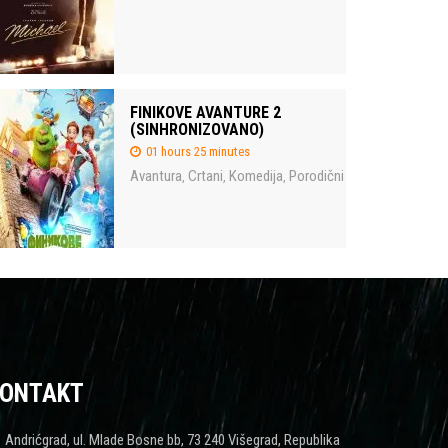
FINIKOVE AVANTURE 2
(SINHRONIZOVANO)
01 hours 25 minutes
Avantura
Crtani
Komedija
Porodični
,
,
,
ONTAKT
Andrićgrad, ul. Mlade Bosne bb, 73 240 Višegrad, Republika