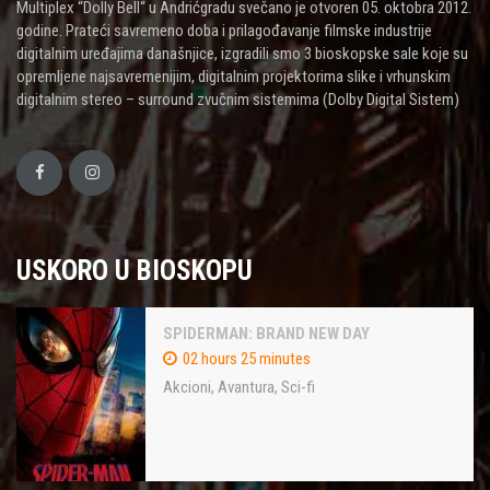
Multiplex “Dolly Bell“ u Andrićgradu svečano je otvoren 05. oktobra 2012.
godine. Prateći savremeno doba i prilagođavanje filmske industrije
digitalnim uređajima današnjice, izgradili smo 3 bioskopske sale koje su
opremljene najsavremenijim, digitalnim projektorima slike i vrhunskim
digitalnim stereo – surround zvučnim sistemima (Dolby Digital Sistem)
USKORO U BIOSKOPU
SPIDERMAN: BRAND NEW DAY
02 hours 25 minutes
Akcioni
,
Avantura
,
Sci-fi