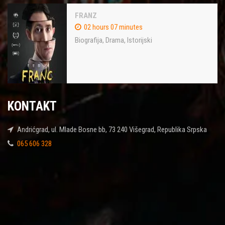
FRANZ
02 hours 07 minutes
Biografija
,
Drama
,
Istorijski
KONTAKT
Andrićgrad, ul. Mlade Bosne bb, 73 240 Višegrad, Republika Srpska
065 606 328