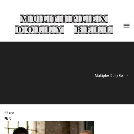
Multiplex Dolly Bell
>
25
apr
0