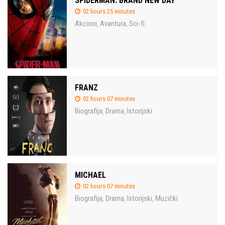
SPIDERMAN: BRAND NEW DAY
02 hours 25 minutes
Akcioni
Avantura
Sci-fi
,
,
FRANZ
02 hours 07 minutes
Biografija
Drama
Istorijski
,
,
MICHAEL
02 hours 07 minutes
Biografija
Drama
Istorijski
Muzički
,
,
,