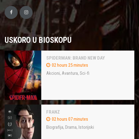
USKORO U BIOSKOPU
SPIDERMAN: BRAND NEW DAY
02 hours 25 minutes
Akcioni
,
Avantura
,
Sci-fi
FRANZ
02 hours 07 minutes
Biografija
,
Drama
,
Istorijski