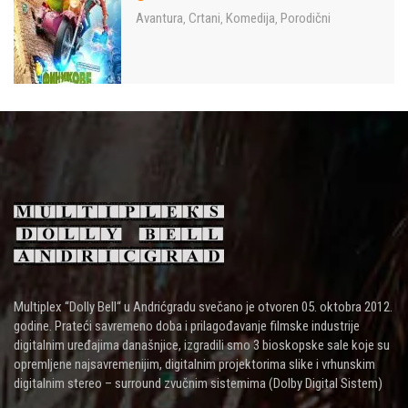
Avantura
Crtani
Komedija
Porodični
,
,
,
Multiplex “Dolly Bell“ u Andrićgradu svečano je otvoren 05. oktobra 2012.
godine. Prateći savremeno doba i prilagođavanje filmske industrije
digitalnim uređajima današnjice, izgradili smo 3 bioskopske sale koje su
opremljene najsavremenijim, digitalnim projektorima slike i vrhunskim
digitalnim stereo – surround zvučnim sistemima (Dolby Digital Sistem)