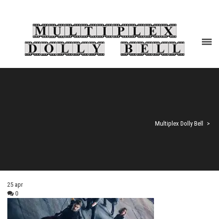
Multiplex Dolly Bell
>
25
apr
0