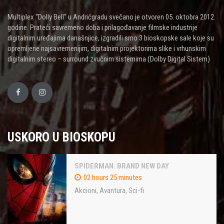
Multiplex “Dolly Bell“ u Andrićgradu svečano je otvoren 05. oktobra 2012.
godine. Prateći savremeno doba i prilagođavanje filmske industrije
digitalnim uređajima današnjice, izgradili smo 3 bioskopske sale koje su
opremljene najsavremenijim, digitalnim projektorima slike i vrhunskim
digitalnim stereo – surround zvučnim sistemima (Dolby Digital Sistem)
USKORO U BIOSKOPU
SPIDERMAN: BRAND NEW DAY
02 hours 25 minutes
Akcioni
,
Avantura
,
Sci-fi