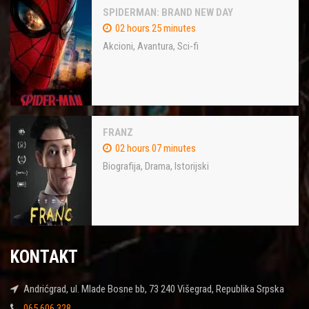
SPIDERMAN: BRAND NEW DAY
02 hours 25 minutes
Akcioni
,
Avantura
,
Sci-fi
FRANZ
02 hours 07 minutes
Biografija
,
Drama
,
Istorijski
KONTAKT
Andrićgrad, ul. Mlade Bosne bb, 73 240 Višegrad, Republika Srpska
065 606 328