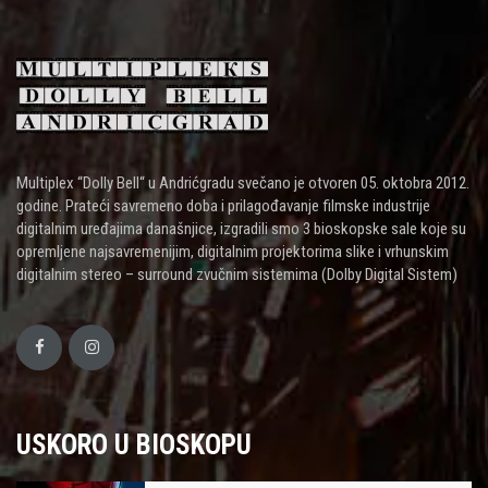
Multiplex “Dolly Bell“ u Andrićgradu svečano je otvoren 05. oktobra 2012.
godine. Prateći savremeno doba i prilagođavanje filmske industrije
digitalnim uređajima današnjice, izgradili smo 3 bioskopske sale koje su
opremljene najsavremenijim, digitalnim projektorima slike i vrhunskim
digitalnim stereo – surround zvučnim sistemima (Dolby Digital Sistem)
USKORO U BIOSKOPU