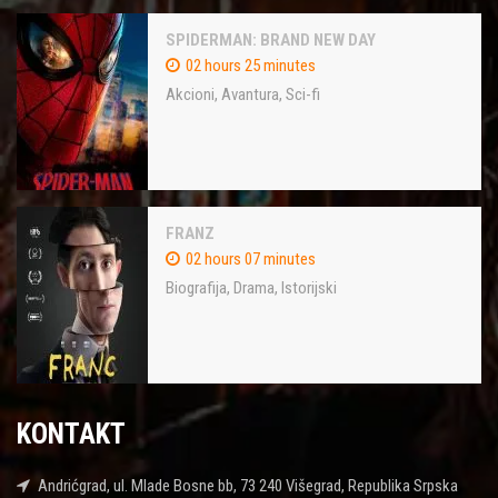
SPIDERMAN: BRAND NEW DAY
02 hours 25 minutes
Akcioni
,
Avantura
,
Sci-fi
FRANZ
02 hours 07 minutes
Biografija
,
Drama
,
Istorijski
KONTAKT
Andrićgrad, ul. Mlade Bosne bb, 73 240 Višegrad, Republika Srpska