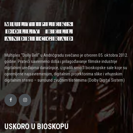
Multiplex “Dolly Bell“ u Andrićgradu svečano je otvoren 05. oktobra 2012.
godine. Prateći savremeno doba i prilagođavanje filmske industrije
digitalnim uređajima današnjice, izgradili smo 3 bioskopske sale koje su
opremljene najsavremenijim, digitalnim projektorima slike i vrhunskim
digitalnim stereo – surround zvučnim sistemima (Dolby Digital Sistem)
USKORO U BIOSKOPU