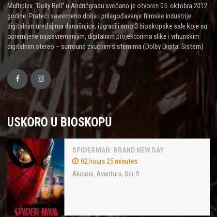
Multiplex “Dolly Bell“ u Andrićgradu svečano je otvoren 05. oktobra 2012.
godine. Prateći savremeno doba i prilagođavanje filmske industrije
digitalnim uređajima današnjice, izgradili smo 3 bioskopske sale koje su
opremljene najsavremenijim, digitalnim projektorima slike i vrhunskim
digitalnim stereo – surround zvučnim sistemima (Dolby Digital Sistem)
USKORO U BIOSKOPU
SPIDERMAN: BRAND NEW DAY
02 hours 25 minutes
Akcioni
,
Avantura
,
Sci-fi