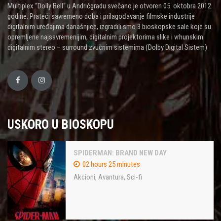
Multiplex “Dolly Bell“ u Andrićgradu svečano je otvoren 05. oktobra 2012.
godine. Prateći savremeno doba i prilagođavanje filmske industrije
digitalnim uređajima današnjice, izgradili smo 3 bioskopske sale koje su
opremljene najsavremenijim, digitalnim projektorima slike i vrhunskim
digitalnim stereo – surround zvučnim sistemima (Dolby Digital Sistem)
USKORO U BIOSKOPU
SPIDERMAN: BRAND NEW DAY
02 hours 25 minutes
Akcioni
,
Avantura
,
Sci-fi