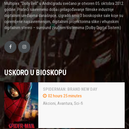
Multiplex “Dolly Bell“ u Andrićgradu svečano je otvoren 05. oktobra 2012.
godine. Prateći savremeno doba i prilagođavanje filmske industrije
digitalnim uređajima današnjice, izgradili smo 3 bioskopske sale koje su
opremljene najsavremenijim, digitalnim projektorima slike i vrhunskim
digitalnim stereo – surround zvučnim sistemima (Dolby Digital Sistem)
USKORO U BIOSKOPU
SPIDERMAN: BRAND NEW DAY
02 hours 25 minutes
Akcioni
,
Avantura
,
Sci-fi