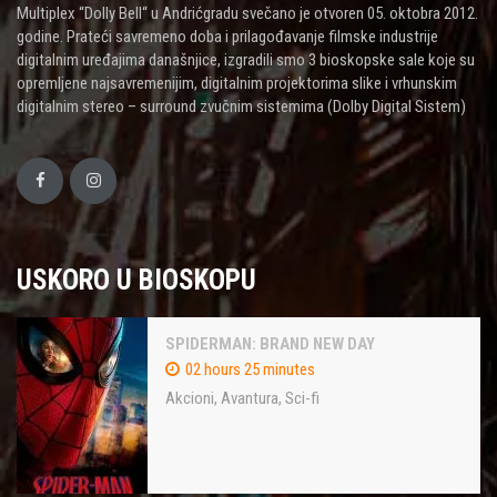
Multiplex “Dolly Bell“ u Andrićgradu svečano je otvoren 05. oktobra 2012.
godine. Prateći savremeno doba i prilagođavanje filmske industrije
digitalnim uređajima današnjice, izgradili smo 3 bioskopske sale koje su
opremljene najsavremenijim, digitalnim projektorima slike i vrhunskim
digitalnim stereo – surround zvučnim sistemima (Dolby Digital Sistem)
USKORO U BIOSKOPU
SPIDERMAN: BRAND NEW DAY
02 hours 25 minutes
Akcioni
,
Avantura
,
Sci-fi