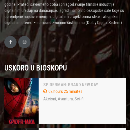
godine. Prateći savremeno doba i prilagođavanje filmske industrije
digitalnim uređajima današnjice, izgradili smo 3 bioskopske sale koje su
opremljene najsavremenijim, digitalnim projektorima slike i vrhunskim
digitalnim stereo – surround zvučnim sistemima (Dolby Digital Sistem)
USKORO U BIOSKOPU
SPIDERMAN: BRAND NEW DAY
02 hours 25 minutes
Akcioni
,
Avantura
,
Sci-fi