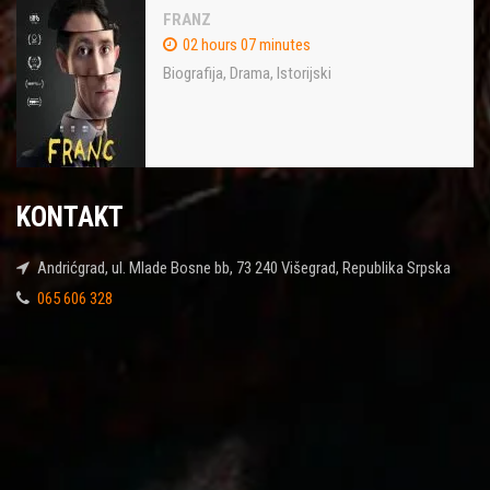
FRANZ
02 hours 07 minutes
Biografija
,
Drama
,
Istorijski
KONTAKT
Andrićgrad, ul. Mlade Bosne bb, 73 240 Višegrad, Republika Srpska
065 606 328