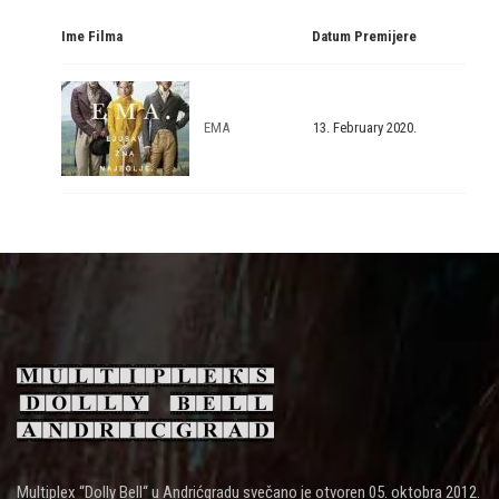
Ime Filma
Datum Premijere
EMA
13. February 2020.
Multiplex “Dolly Bell“ u Andrićgradu svečano je otvoren 05. oktobra 2012.