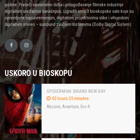
godine. Prateći savremeno doba i prilagođavanje filmske industrije
digitalnim uređajima današnjice, izgradili smo 3 bioskopske sale koje su
opremljene najsavremenijim, digitalnim projektorima slike i vrhunskim
digitalnim stereo – surround zvučnim sistemima (Dolby Digital Sistem)
USKORO U BIOSKOPU
SPIDERMAN: BRAND NEW DAY
02 hours 25 minutes
Akcioni
,
Avantura
,
Sci-fi