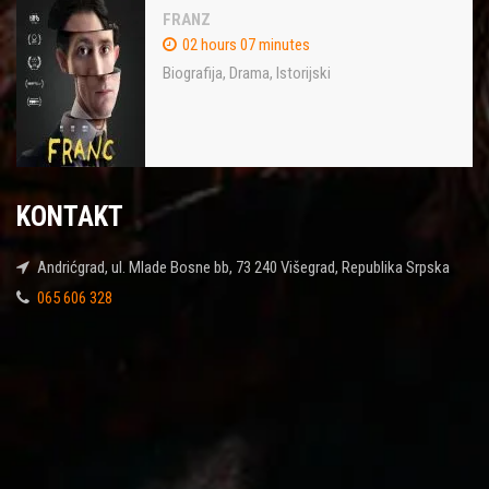
FRANZ
02 hours 07 minutes
Biografija
,
Drama
,
Istorijski
KONTAKT
Andrićgrad, ul. Mlade Bosne bb, 73 240 Višegrad, Republika Srpska
065 606 328