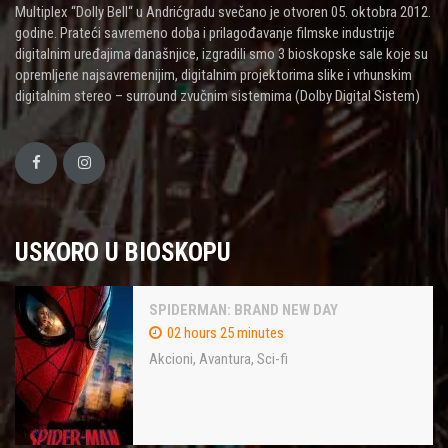
Multiplex “Dolly Bell“ u Andrićgradu svečano je otvoren 05. oktobra 2012.
godine. Prateći savremeno doba i prilagođavanje filmske industrije
digitalnim uređajima današnjice, izgradili smo 3 bioskopske sale koje su
opremljene najsavremenijim, digitalnim projektorima slike i vrhunskim
digitalnim stereo – surround zvučnim sistemima (Dolby Digital Sistem)
USKORO U BIOSKOPU
SPIDERMAN: BRAND NEW DAY
02 hours 25 minutes
Akcioni
,
Avantura
,
Sci-fi