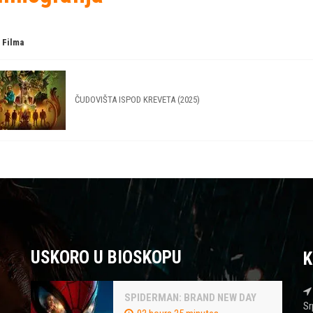
 Filma
ČUDOVIŠTA ISPOD KREVETA (2025)
USKORO U BIOSKOPU
K
SPIDERMAN: BRAND NEW DAY
Sr