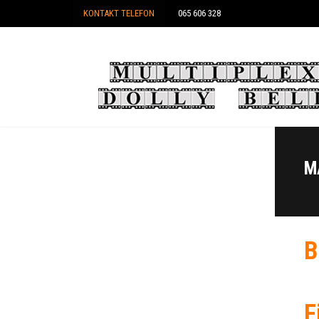
KONTAKT TELEFON
065 606 328
M
B
F