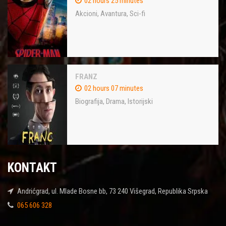
02 hours 25 minutes
Akcioni
,
Avantura
,
Sci-fi
FRANZ
02 hours 07 minutes
Biografija
,
Drama
,
Istorijski
KONTAKT
Andrićgrad, ul. Mlade Bosne bb, 73 240 Višegrad, Republika Srpska
065 606 328