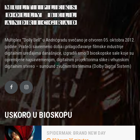
Multiplex “Dolly Bell“ u Andrićgradu svečano je otvoren 05. oktobra 2012.
godine. Prateći savremeno doba i prilagođavanje filmske industrije
digitalnim uređajima današnjice, izgradili smo 3 bioskopske sale koje su
opremljene najsavremenijim, digitalnim projektorima slike i vrhunskim
digitalnim stereo – surround zvučnim sistemima (Dolby Digital Sistem)
USKORO U BIOSKOPU
SPIDERMAN: BRAND NEW DAY