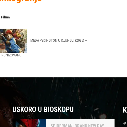
 Filma
MEDA PEDINGTON U DžUNGLI (2025) –
HRONIZOVANO
USKORO U BIOSKOPU
K
SPIDERMAN: BRAND NEW DAY