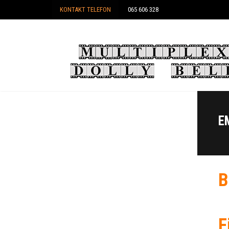
KONTAKT TELEFON
065 606 328
E
B
F