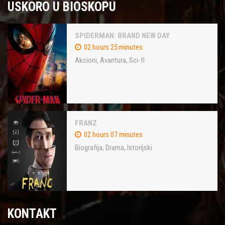
USKORO U BIOSKOPU
SPIDERMAN: BRAND NEW DAY
02 hours 25 minutes
Akcioni
,
Avantura
,
Sci-fi
FRANZ
02 hours 07 minutes
Biografija
,
Drama
,
Istorijski
KONTAKT