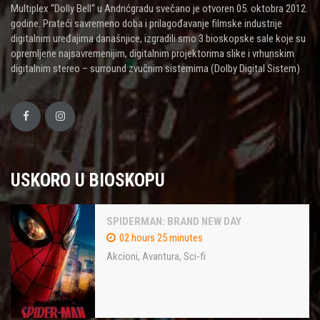
Multiplex “Dolly Bell“ u Andrićgradu svečano je otvoren 05. oktobra 2012.
godine. Prateći savremeno doba i prilagođavanje filmske industrije
digitalnim uređajima današnjice, izgradili smo 3 bioskopske sale koje su
opremljene najsavremenijim, digitalnim projektorima slike i vrhunskim
digitalnim stereo – surround zvučnim sistemima (Dolby Digital Sistem)
USKORO U BIOSKOPU
SPIDERMAN: BRAND NEW DAY
02 hours 25 minutes
Akcioni
,
Avantura
,
Sci-fi