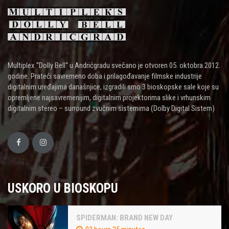
Multiplex “Dolly Bell“ u Andrićgradu svečano je otvoren 05. oktobra 2012.
godine. Prateći savremeno doba i prilagođavanje filmske industrije
digitalnim uređajima današnjice, izgradili smo 3 bioskopske sale koje su
opremljene najsavremenijim, digitalnim projektorima slike i vrhunskim
digitalnim stereo – surround zvučnim sistemima (Dolby Digital Sistem)
USKORO U BIOSKOPU
SPIDERMAN: BRAND NEW DAY