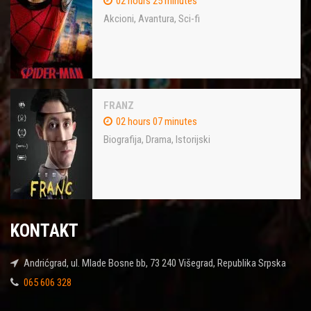
02 hours 25 minutes
Akcioni
,
Avantura
,
Sci-fi
FRANZ
02 hours 07 minutes
Biografija
,
Drama
,
Istorijski
KONTAKT
Andrićgrad, ul. Mlade Bosne bb, 73 240 Višegrad, Republika Srpska
065 606 328