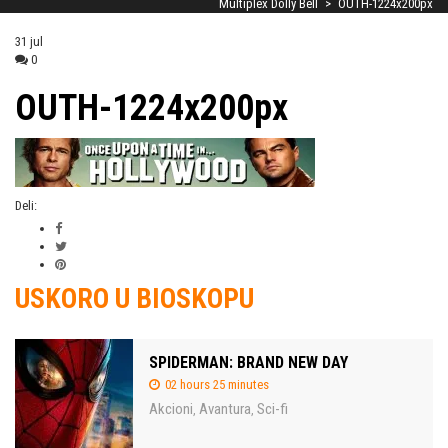
Multiplex Dolly Bell
>
OUTH-1224x200px
31
jul
0
OUTH-1224x200px
Deli:
USKORO U BIOSKOPU
SPIDERMAN: BRAND NEW DAY
02 hours 25 minutes
Akcioni
Avantura
Sci-fi
,
,