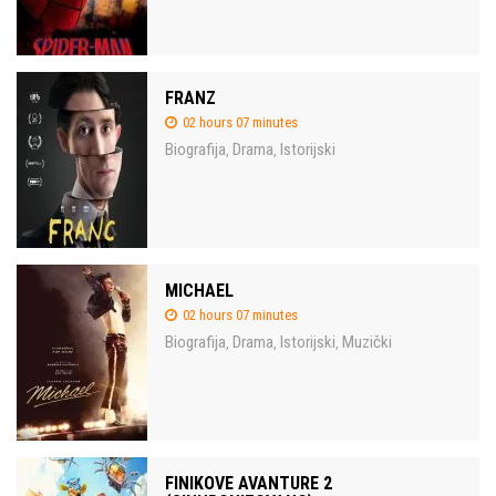
FRANZ
02 hours 07 minutes
Biografija
Drama
Istorijski
,
,
MICHAEL
02 hours 07 minutes
Biografija
Drama
Istorijski
Muzički
,
,
,
FINIKOVE AVANTURE 2