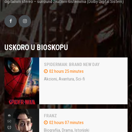
digitalnim stereo – surround zvučnim sistemima (Dolby Digital Sistem)
USKORO U BIOSKOPU
SPIDERMAN: BRAND NEW DAY
02 hours 25 minutes
Akcioni
,
Avantura
,
Sci-fi
FRANZ
02 hours 07 minutes
Biografija
,
Drama
,
Istorijski