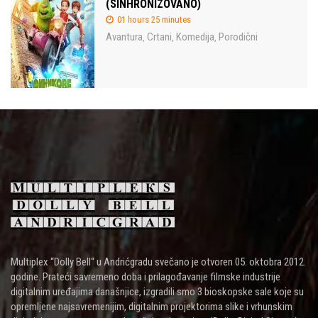
(SINHRONIZOVANO)
01 hours 25 minutes
Avantura
Crtani
Komedija
Porodični
,
,
,
Multiplex “Dolly Bell“ u Andrićgradu svečano je otvoren 05. oktobra 2012.
godine. Prateći savremeno doba i prilagođavanje filmske industrije
digitalnim uređajima današnjice, izgradili smo 3 bioskopske sale koje su
opremljene najsavremenijim, digitalnim projektorima slike i vrhunskim