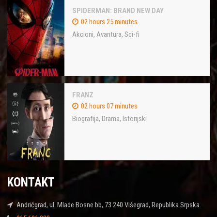
SPIDERMAN: BRAND NEW DAY
02 hours 25 minutes
Akcioni
,
Avantura
,
Sci-fi
FRANZ
02 hours 07 minutes
Biografija
,
Drama
,
Istorijski
KONTAKT
Andrićgrad, ul. Mlade Bosne bb, 73 240 Višegrad, Republika Srpska