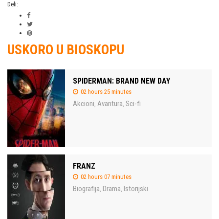
Deli:
USKORO U BIOSKOPU
SPIDERMAN: BRAND NEW DAY
02 hours 25 minutes
Akcioni
Avantura
Sci-fi
,
,
FRANZ
02 hours 07 minutes
Biografija
Drama
Istorijski
,
,