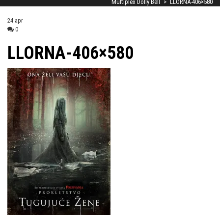
Multiplex Dolly Bell
>
LLORNA-406×580
24
apr
0
LLORNA-406×580