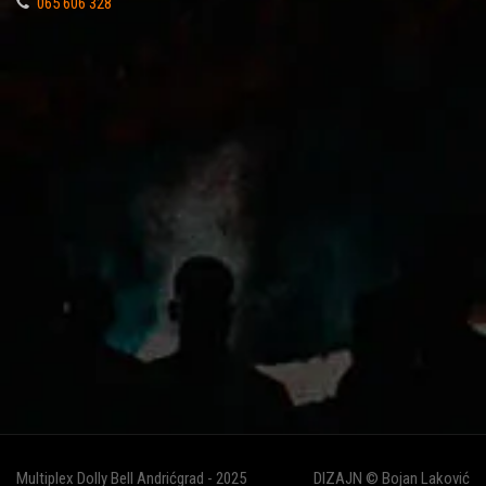
065 606 328
Multiplex Dolly Bell Andrićgrad - 2025
DIZAJN © Bojan Laković