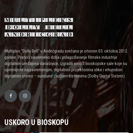
Multiplex “Dolly Bell“ u Andrićgradu svečano je otvoren 05. oktobra 2012.
godine. Prateći savremeno doba i prilagođavanje filmske industrije
digitalnim uređajima današnjice, izgradili smo 3 bioskopske sale koje su
opremljene najsavremenijim, digitalnim projektorima slike i vrhunskim
digitalnim stereo – surround zvučnim sistemima (Dolby Digital Sistem)
USKORO U BIOSKOPU