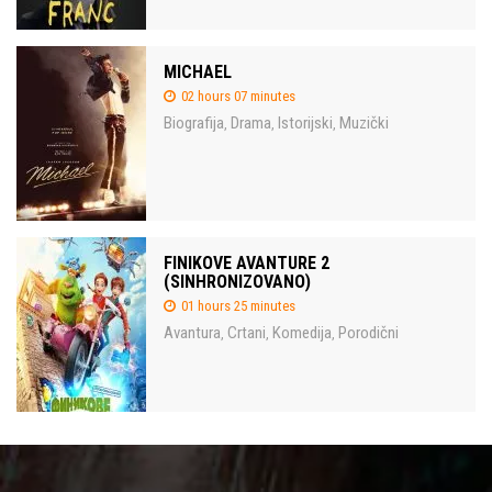
MICHAEL
02 hours 07 minutes
Biografija
Drama
Istorijski
Muzički
,
,
,
FINIKOVE AVANTURE 2
(SINHRONIZOVANO)
01 hours 25 minutes
Avantura
Crtani
Komedija
Porodični
,
,
,