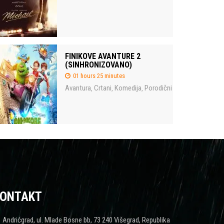
FINIKOVE AVANTURE 2
(SINHRONIZOVANO)
01 hours 25 minutes
Avantura
Crtani
Komedija
Porodični
,
,
,
ONTAKT
Andrićgrad, ul. Mlade Bosne bb, 73 240 Višegrad, Republika