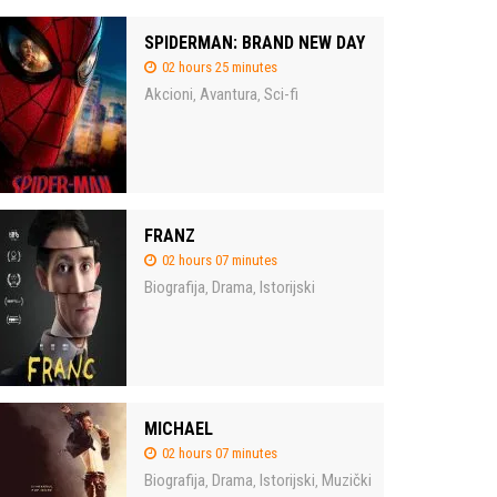
SPIDERMAN: BRAND NEW DAY
02 hours 25 minutes
Akcioni
Avantura
Sci-fi
,
,
FRANZ
02 hours 07 minutes
Biografija
Drama
Istorijski
,
,
MICHAEL
02 hours 07 minutes
Biografija
Drama
Istorijski
Muzički
,
,
,