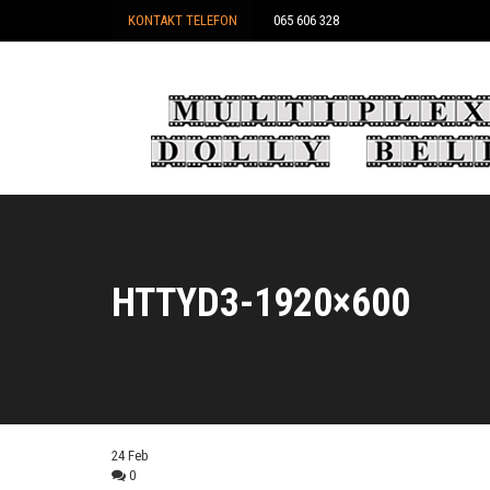
KONTAKT TELEFON
065 606 328
HTTYD3-1920×600
24
Feb
0