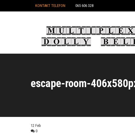
KONTAKT TELEFON
065 606 328
escape-room-406x580p
12
Feb
0