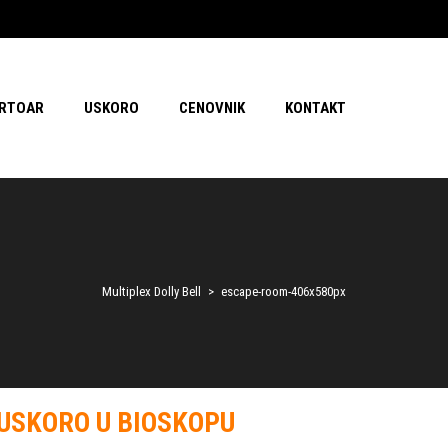
RTOAR
USKORO
CENOVNIK
KONTAKT
Multiplex Dolly Bell
>
escape-room-406x580px
USKORO U BIOSKOPU