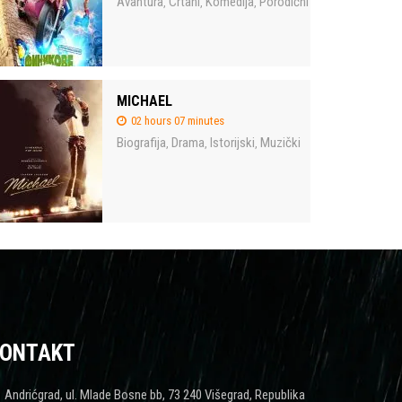
Avantura
Crtani
Komedija
Porodični
,
,
,
MICHAEL
02 hours 07 minutes
Biografija
Drama
Istorijski
Muzički
,
,
,
ONTAKT
Andrićgrad, ul. Mlade Bosne bb, 73 240 Višegrad, Republika