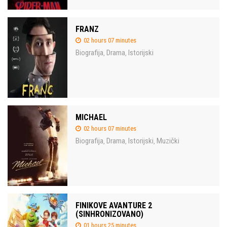
FRANZ
02 hours 07 minutes
Biografija
Drama
Istorijski
,
,
MICHAEL
02 hours 07 minutes
Biografija
Drama
Istorijski
Muzički
,
,
,
FINIKOVE AVANTURE 2
(SINHRONIZOVANO)
01 hours 25 minutes