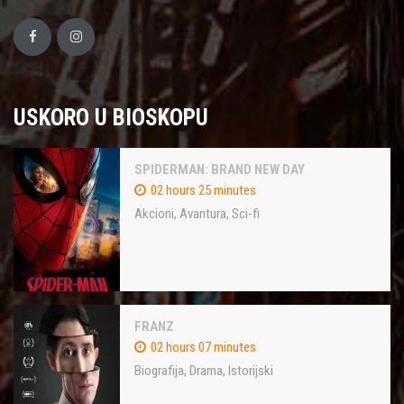
USKORO U BIOSKOPU
SPIDERMAN: BRAND NEW DAY
02 hours 25 minutes
Akcioni
,
Avantura
,
Sci-fi
FRANZ
02 hours 07 minutes
Biografija
,
Drama
,
Istorijski