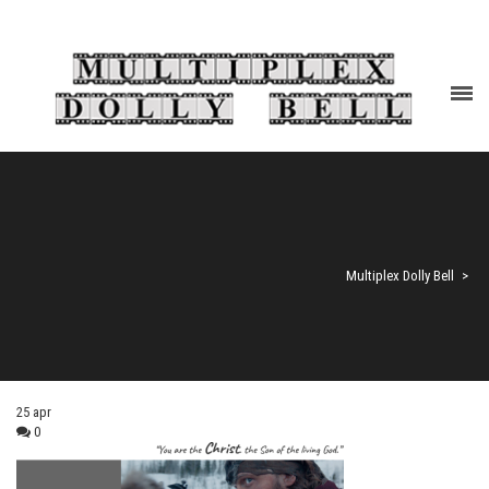
Multiplex Dolly Bell
>
25
apr
0