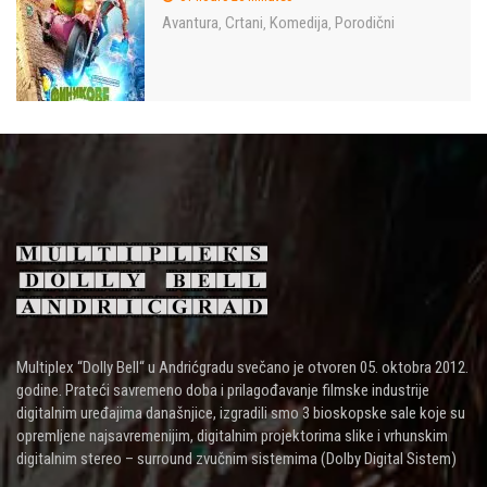
Avantura
Crtani
Komedija
Porodični
,
,
,
Multiplex “Dolly Bell“ u Andrićgradu svečano je otvoren 05. oktobra 2012.
godine. Prateći savremeno doba i prilagođavanje filmske industrije
digitalnim uređajima današnjice, izgradili smo 3 bioskopske sale koje su
opremljene najsavremenijim, digitalnim projektorima slike i vrhunskim
digitalnim stereo – surround zvučnim sistemima (Dolby Digital Sistem)